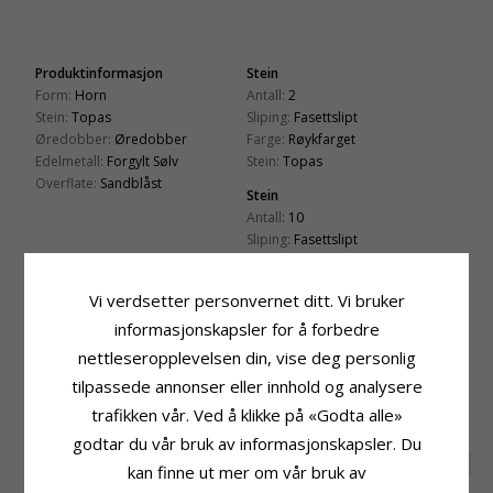
Produktinformasjon
Stein
Form:
Horn
Antall:
2
Stein:
Topas
Sliping:
Fasettslipt
Øredobber:
Øredobber
Farge:
Røykfarget
Edelmetall:
Forgylt Sølv
Stein:
Topas
Overflate:
Sandblåst
Stein
Antall:
10
Sliping:
Fasettslipt
Farge:
Hvit
Stein:
Zirkon
Vi verdsetter personvernet ditt. Vi bruker
Størrelse
Leveringstid
informasjonskapsler for å forbedre
Høyde:
10,0 mm
Leveringstid:
Ca. 5-10 Hverdager
nettleseropplevelsen din, vise deg personlig
Bredde:
6,0 mm
tilpassede annonser eller innhold og analysere
trafikken vår. Ved å klikke på «Godta alle»
BESLEKTEDE PRODUKTER
godtar du vår bruk av informasjonskapsler. Du
SALE
10%
kan finne ut mer om vår bruk av