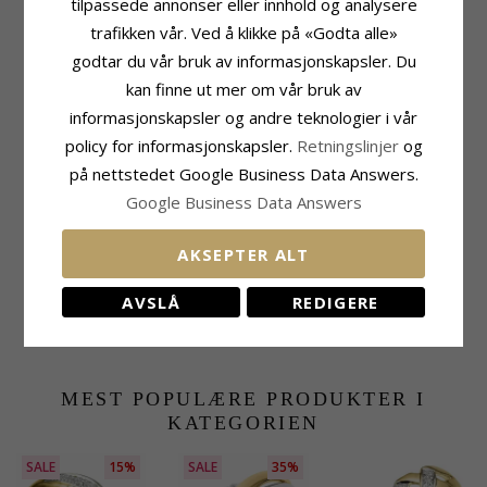
Ringskinne
tilpassede annonser eller innhold og analysere
Leveringstid
Bredde Topp:
5,9 mm
Str. På Lager:
Ca. 5-10 Hverdager
trafikken vår. Ved å klikke på «Godta alle»
Bredde Bunn:
1,2 mm
godtar du vår bruk av informasjonskapsler. Du
Tykkelse Topp:
3,1 mm
kan finne ut mer om vår bruk av
Tykkelse Bunn:
1,3 mm
informasjonskapsler og andre teknologier i vår
policy for informasjonskapsler.
KUNDER KJØPER OGSÅ
Retningslinjer
og
på nettstedet Google Business Data Answers.
Google Business Data Answers
AKSEPTER ALT
AVSLÅ
REDIGERE
CHANTIbox
175,-
CHANTI-pris
MEST POPULÆRE PRODUKTER I
KATEGORIEN
SALE
15%
SALE
35%