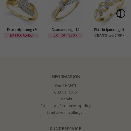
Ekte briljantring i 9
Diamant ring i 14
Ekte briljantring i 9
karat gull og hvitt
karat gull og hvitt
karat gull og hvitt
EXTRA
6545,-
EXTRA
4270,-
5408,-
CHANTI-pris
gull 0,05 ct
gull 0,03 ct
gull 0,01 ct
INFORMASJON
Om CHANTI
CHANTI Club
Kontakt
Cookie og Personvernpolicy
Samtykkeinnstillinger
KUNDESERVICE