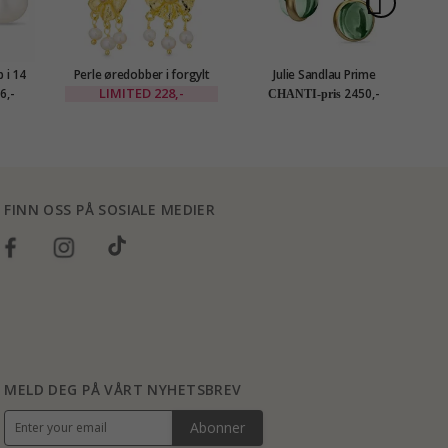
 i 14
Perle øredobber i forgylt
Julie Sandlau Prime
2
on -
messing - Eliné
lysegrønne øredobber i
ka
LIMITED
228,-
6,-
2450,-
CHANTI-pris
n
forgylt sølv
FINN OSS PÅ SOSIALE MEDIER
MELD DEG PÅ VÅRT NYHETSBREV
Abonner