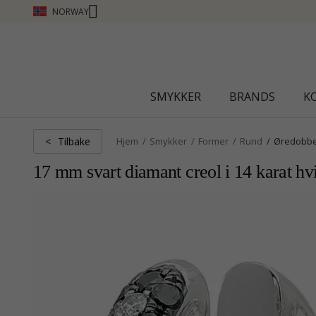
NORWAY
SMYKKER
BRANDS
K
Tilbake
<
Hjem
Smykker
Former
Rund
Øredobb
17 mm svart diamant creol i 14 karat hv