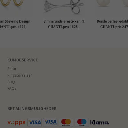
mm Støvring Design
3 mm runde ørestikker i 9
Runde perleøredobb
eol i 14 karat gull
karat hvitt gull med zirkon
karat gull med zirk
4191,-
1628,-
247
ANTI-pris
CHANTI-pris
CHANTI-pris
Gold Collectio
KUNDESERVICE
Retur
Ringstørrelser
Blog
FAQs
BETALINGSMULIGHEDER