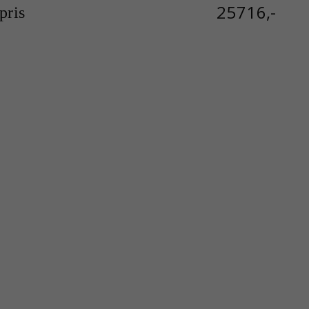
25716,-
ris