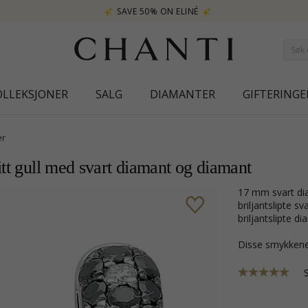
SAVE 50% ON ELINÉ
OLLEKSJONER
SALG
DIAMANTER
GIFTERINGE
er
itt gull med svart diamant og diamant
17 mm svart diamant creol i 14 karat hvitt gull med blank overflate og 48
briljantslipte s
briljantslipte di
Disse smykkene