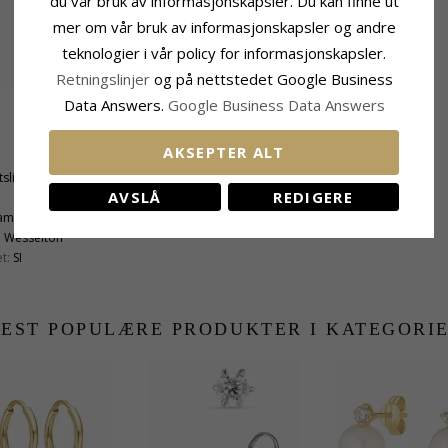
du vår bruk av informasjonskapsler. Du kan finne ut
mer om vår bruk av informasjonskapsler og andre
teknologier i vår policy for informasjonskapsler.
Retningslinjer
og på nettstedet Google Business
Data Answers.
Google Business Data Answers
Stein
AKSEPTER ALT
Antall:
14
tslipt
Sliping:
Briljantslipt
AVSLÅ
REDIGERE
Stein:
Diamant
iamant
Karat:
0,186
:
Wesselton
t:
SI
EST POPULÆRE PRODUKTER I KATEGORI