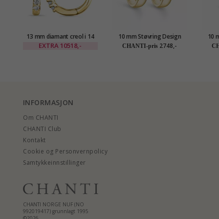
13 mm diamant creol i 14
10 mm Støvring Design
10 
karat gull med diamant
creol i 8 karat
cr
EXTRA
10518,-
2748,-
CHANTI-pris
CH
INFORMASJON
Om CHANTI
CHANTI Club
Kontakt
Cookie og Personvernpolicy
Samtykkeinnstillinger
CHANTI NORGE NUF (NO
992019417) grunnlagt 1995
©2026