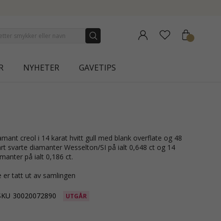
R
NYHETER
GAVETIPS
vart svarte diamanter Wesselton/SI på ialt 0,648 ct og 14
amanter på ialt 0,186 ct.
 er tatt ut av samlingen
SKU
30020072890
UTGÅR