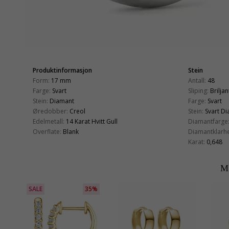
Produktinformasjon
Stein
Form:
17 mm
Antall:
48
Farge:
Svart
Sliping:
Briljan
Stein:
Diamant
Farge:
Svart
Øredobber:
Creol
Stein:
Svart D
Edelmetall:
14 Karat Hvitt Gull
Diamantfarge
Overflate:
Blank
Diamantklarhe
Karat:
0,648
M
SALE
35%