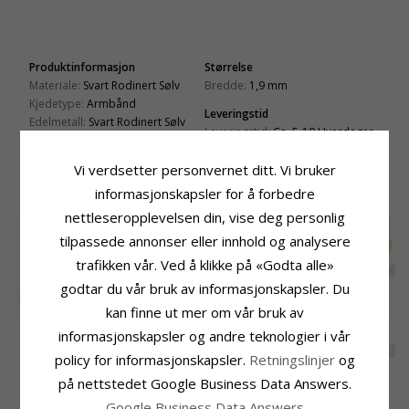
Produktinformasjon
Størrelse
Materiale:
Svart Rodinert Sølv
Bredde:
1,9 mm
Kjedetype:
Armbånd
Leveringstid
Edelmetall:
Svart Rodinert Sølv
Leveringstid:
Ca. 5-10 Hverdager
Overflate:
Blank
Vi verdsetter personvernet ditt. Vi bruker
KUNDER KJØPER OGSÅ
informasjonskapsler for å forbedre
nettleseropplevelsen din, vise deg personlig
SALE
25%
SALE
20%
tilpassede annonser eller innhold og analysere
trafikken vår. Ved å klikke på «Godta alle»
godtar du vår bruk av informasjonskapsler. Du
kan finne ut mer om vår bruk av
Blank Simple Rings
Ankerhalskjede i
Smaragd
informasjonskapsler og andre teknologier i vår
ring i oksidert
forgylt sølv 38 plus
diamantring i 14
EXTRA
236,-
EXTRA
16914,-
359,-
CHANTI-pris
policy for informasjonskapsler.
Retningslinjer
og
sterlingsølv
3cm x 1,4 mm
karat gull 0,40 ct 0,24
ct
på nettstedet Google Business Data Answers.
MEST POPULÆRE PRODUKTER I
Google Business Data Answers