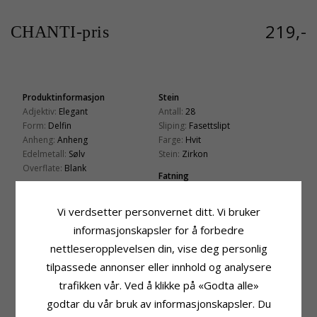
219,-
CHANTI-pris
Produktinformasjon
Stein
Adjektiv:
Elegant
Antall:
28
Form:
Delfin
Sliping:
Fasettslipt
Anheng:
Anheng
Farge:
Hvit
Edelmetall:
Sølv
Stein:
Zirkon
Overflate:
Blank
Fatning
Høyde:
22,2 mm
Høyde Ekskl. Øsken:
16,7 mm
Vi verdsetter personvernet ditt. Vi bruker
Bredde:
9,5 mm
informasjonskapsler for å forbedre
Dybde:
2,5 mm
nettleseropplevelsen din, vise deg personlig
Leveringstid
tilpassede annonser eller innhold og analysere
Leveringstid:
Ca. 5-10 Hverdager
trafikken vår. Ved å klikke på «Godta alle»
godtar du vår bruk av informasjonskapsler. Du
KUNDER KJØPER OGSÅ