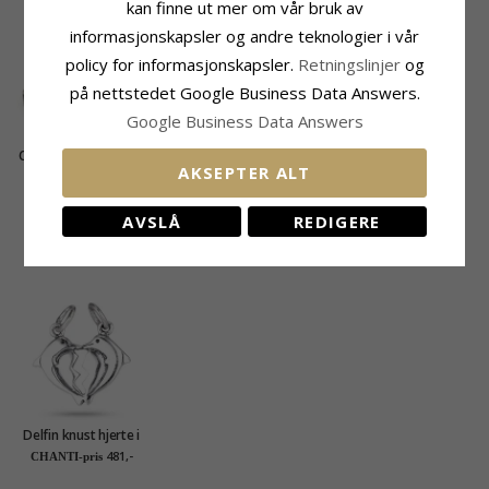
kan finne ut mer om vår bruk av
informasjonskapsler og andre teknologier i vår
policy for informasjonskapsler.
Retningslinjer
og
på nettstedet Google Business Data Answers.
Google Business Data Answers
CHANTI Smykkeskrin
CHANTI Ringmåler i
AKSEPTER ALT
smykkeskrin i
metall
350,-
44,-
CHANTI-pris
CHANTI-pris
kunstskinn
AVSLÅ
REDIGERE
MEST POPULÆRE PRODUKTER I
KATEGORIEN
Delfin knust hjerte i
sølv
481,-
CHANTI-pris