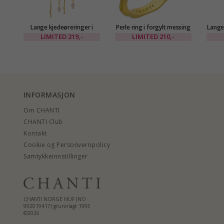
Lange kjedeøreringer i
Perle ring i forgylt messing
Lange
forgylt messing - Eliné
- Eliné
i fo
LIMITED
219,-
LIMITED
210,-
INFORMASJON
Om CHANTI
CHANTI Club
Kontakt
Cookie og Personvernpolicy
Samtykkeinnstillinger
CHANTI NORGE NUF (NO
992019417) grunnlagt 1995
©2026