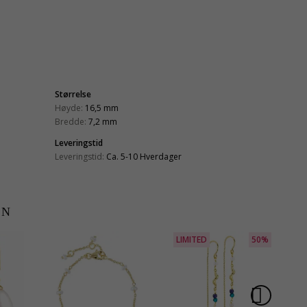
Størrelse
Høyde:
16,5 mm
Bredde:
7,2 mm
Leveringstid
Leveringstid:
Ca. 5-10 Hverdager
EN
LIMITED
50%
L