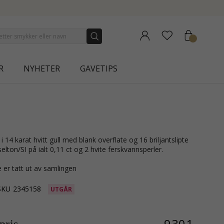
NEW COLLECTION | AURA
R
NYHETER
GAVETIPS
ton/SI på ialt 0,11 ct og 2 hvite ferskvannsperler.
 er tatt ut av samlingen
SKU
2345158
UTGÅR
9301,-