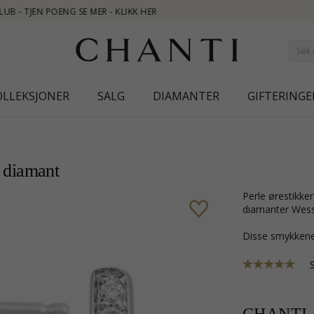
OLLEKSJONER
SALG
DIAMANTER
GIFTERINGE
d diamant
perle ørestikker i 14 karat hvitt gull med blank overflate og 16 briljantslipte
diamanter Wessel
Disse smykkene