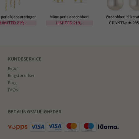
 perle kjedeøreringer
Måne perle øredobber i
Øredobber i 9 karat
rgylt messing - Eliné
forgylt messing - Eliné
med zirkon - Go
LIMITED
219,-
LIMITED
219,-
295
CHANTI-pris
Collection
KUNDESERVICE
Retur
Ringstørrelser
Blog
FAQs
BETALINGSMULIGHEDER