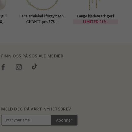
 gull
Perle armbånd i forgylt sølv
Lange kjedeøreringer i
ld
forgylt messing - Eliné
LIMITED
219,-
8,-
578,-
CHANTI-pris
FINN OSS PÅ SOSIALE MEDIER
MELD DEG PÅ VÅRT NYHETSBREV
Abonner