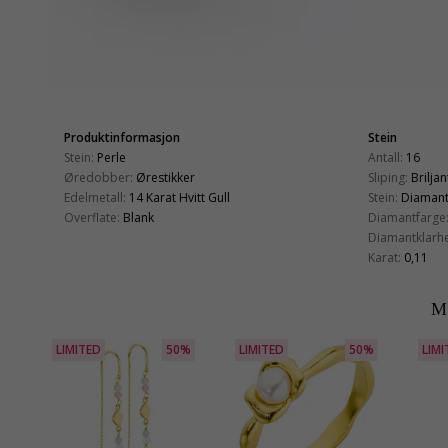
Produktinformasjon
Stein
Stein:
Perle
Antall:
16
Øredobber:
Ørestikker
Sliping:
Briljan
Edelmetall:
14 Karat Hvitt Gull
Stein:
Diaman
Overflate:
Blank
Diamantfarge
Diamantklarhe
Karat:
0,11
M
LIMITED
50%
LIMITED
50%
LIMI