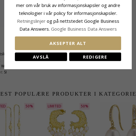
mer om vår bruk av informasjonskapsler og andre
teknologier i vår policy for informasjonskapsler.
Retningslinjer
og på nettstedet Google Business
Data Answers.
Google Business Data Answers
Perle
AKSEPTER ALT
Antall:
2
tslipt
Farge:
Hvit
AVSLÅ
REDIGERE
t
Perle:
Ferskvannsperle
:
Wesselton
t:
SI
EST POPULÆRE PRODUKTER I KATEGORI
TED
50%
LIMITED
50%