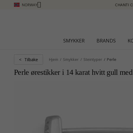
NORWAY
CHANTI CLUB - TJEN POENG SE MER - KLIKK HER
SMYKKER
BRANDS
K
Tilbake
<
Hjem
Smykker
Steintyper
Perle
Perle ørestikker i 14 karat hvitt gull me