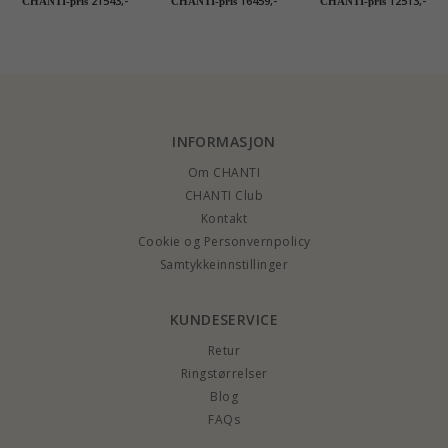
21543,-
16459,-
12513,-
CHANTI-pris
CHANTI-pris
CHANTI-pris
gull 0,03 ct - par
gull - par
INFORMASJON
Om CHANTI
CHANTI Club
Kontakt
Cookie og Personvernpolicy
Samtykkeinnstillinger
KUNDESERVICE
Retur
Ringstørrelser
Blog
FAQs