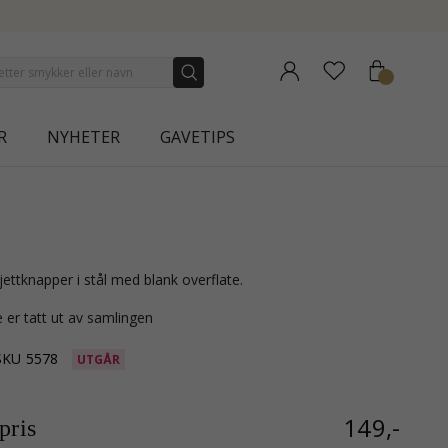
N
R
NYHETER
GAVETIPS
jettknapper i stål med blank overflate.
 er tatt ut av samlingen
SKU
5578
UTGÅR
149,-
ris