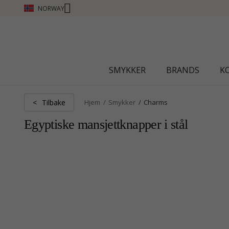
NORWAY
CHANTI CL
SMYKKER
BRANDS
K
Tilbake
<
Hjem
Smykker
Charms
Egyptiske mansjettknapper i stål