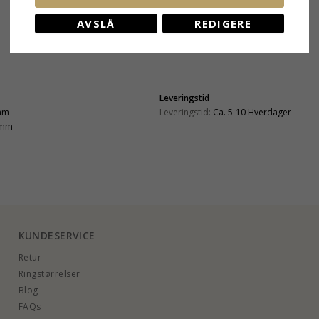
AVSLÅ
REDIGERE
Leveringstid
mm
Leveringstid:
Ca. 5-10 Hverdager
 mm
KUNDESERVICE
Retur
Ringstørrelser
Blog
FAQs