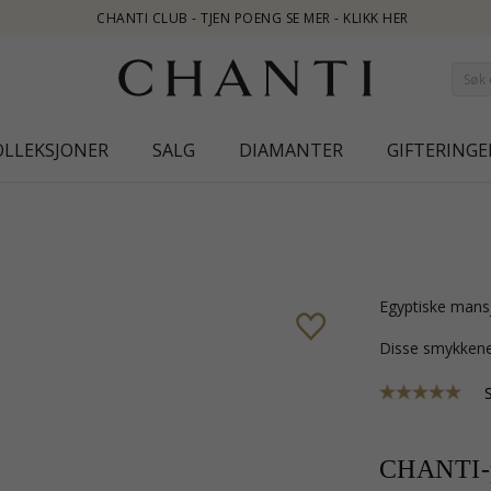
UB - TJEN POENG SE MER - KLIKK HER
OLLEKSJONER
SALG
DIAMANTER
GIFTERINGE
egyptiske mans
Disse smykkene
CHANTI-p