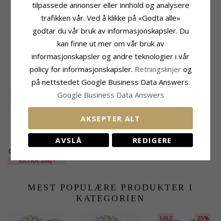
tilpassede annonser eller innhold og analysere
Ringskinne
trafikken vår. Ved å klikke på «Godta alle»
Bredde Topp:
2,8 mm
Bredde Bunn:
2,3 mm
godtar du vår bruk av informasjonskapsler. Du
Tykkelse Topp:
2,2 mm
kan finne ut mer om vår bruk av
Tykkelse Bunn:
1,4 mm
informasjonskapsler og andre teknologier i vår
policy for informasjonskapsler.
Retningslinjer
og
KUNDER KJØPER OGSÅ
på nettstedet Google Business Data Answers.
SALE
10%
Google Business Data Answers
AKSEPTER ALT
AVSLÅ
REDIGERE
CHANTI Smykkeskrin
med spejl
EXTRA
280,-
smykkeskrin i
kunstskinn
MEST POPULÆRE PRODUKTER I
KATEGORIEN
SALE
25%