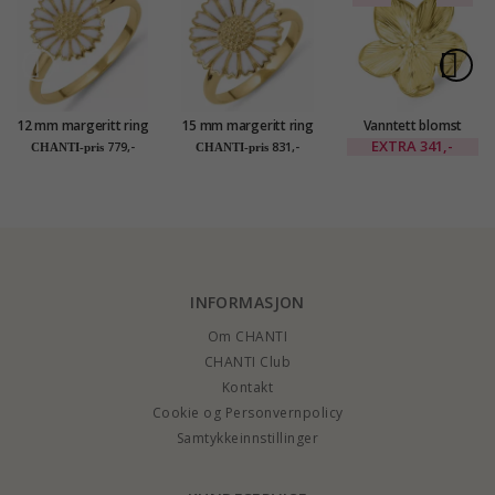
12 mm margeritt ring
15 mm margeritt ring
Vanntett blomst
i forgylt sølv - Marie
i forgylt sølv - Marie
justerbar ring i
EXTRA
341,-
779,-
831,-
CHANTI-pris
CHANTI-pris
forgylt stål - OCEANA
INFORMASJON
Om CHANTI
CHANTI Club
Kontakt
Cookie og Personvernpolicy
Samtykkeinnstillinger