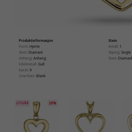
Produktinformasjon
Stein
Form:
Hjerte
Antall:
1
Stein:
Diamant
Sliping:
Single
Anheng:
Anheng
Stein:
Diaman
Edelmetall:
Gull
Karat:
9
Overflate:
Blank
UTGÅR
20%