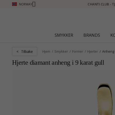
NORWAY
 - TJEN POENG SE MER - KLIKK HER
SMYKKER
BRANDS
K
Tilbake
<
Hjem
Smykker
Former
Hjerter
Anheng
Hjerte diamant anheng i 9 karat gull