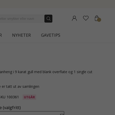
 COLLECTION | AURA
R
NYHETER
GAVETIPS
 er tatt ut av samlingen
SKU
100361
UTGÅR
 (valgfritt)