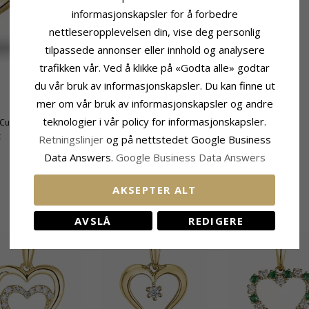
informasjonskapsler for å forbedre
nettleseropplevelsen din, vise deg personlig
tilpassede annonser eller innhold og analysere
trafikken vår. Ved å klikke på «Godta alle» godtar
du vår bruk av informasjonskapsler. Du kan finne ut
Fatning
mer om vår bruk av informasjonskapsler og andre
Høyde Inkl. Øsken:
16,4 mm
teknologier i vår policy for informasjonskapsler.
 Cut
Høyde Ekskl. Øsken:
11,9 mm
t
Bredde:
10,2 mm
Retningslinjer
og på nettstedet Google Business
Data Answers.
Google Business Data Answers
AKSEPTER ALT
BESLEKTEDE PRODUKTER
AVSLÅ
REDIGERE
UTGÅR
40%