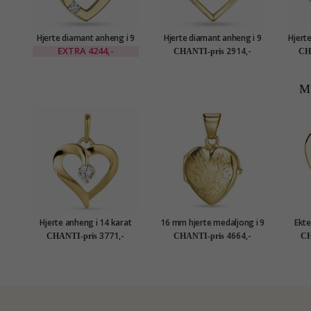
Hjerte diamant anheng i 9
Hjerte diamant anheng i 9
Hjert
karat gull 0,02 ct
karat gull 0,009 ct
k
EXTRA
4244,-
2914,-
CHANTI-pris
CH
M
Hjerte anheng i 14 karat
16 mm hjerte medaljong i 9
Ekte
gull - Gold Collection
karat gull
anh
3771,-
4664,-
CHANTI-pris
CHANTI-pris
CH