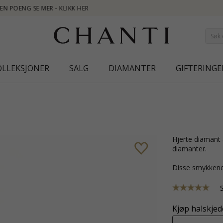
NEW
OLLEKSJONER
SALG
DIAMANTER
GIFTERINGE
hjerte diamant anheng i 9 karat gull med blank overflate og 1 single cut
diamanter.
Disse smykkene
Kjøp halskjede