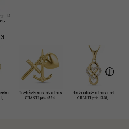
g i 14
24 ct
1,-
EN
jede i
Tro-håp-kjærlighet anheng
Hjerte infinity anheng med
eng i 8
i 14 karat gull - Amoré
halskjede i forgylt sølv
1,-
4594,-
1348,-
CHANTI-pris
CHANTI-pris
tion