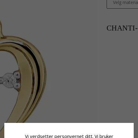
Velg materia
CHANTI-p
Vi verdsetter personvernet ditt. Vi bruker