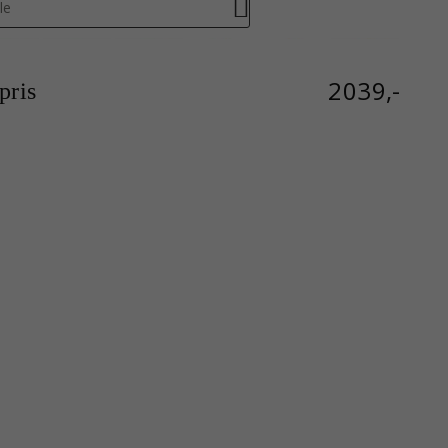
le
2039,-
ris