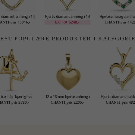
e diamant anheng i 14
Hjerte diamant anheng i 14
Hjerte smaragd anhen
arat gull 0,123 ct
karat gull 0,07 ct
karat gull 0,20 ct 0,
EXTRA
6248,-
15916,-
1420
ANTI-pris
CHANTI-pris
EST POPULÆRE PRODUKTER I KATEGORI
 tro-håp-kjærlighet
12 x 13 mm hjerte anheng i
Hjerte diamant halsk
eng i 9 karat gull -
8 karat - Amoré
forgylt sølv med anh
3780,-
2205,-
482
ANTI-pris
CHANTI-pris
CHANTI-pris
Amoré
karat - Gold Collec