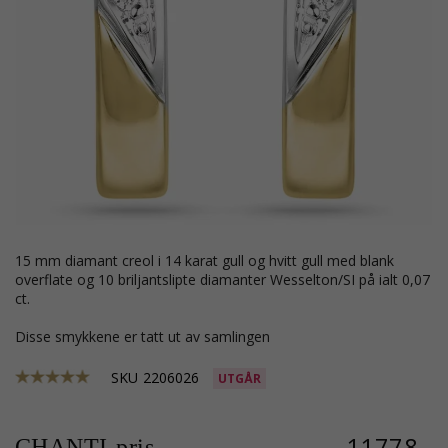
15 mm diamant creol i 14 karat gull og hvitt gull med blank
overflate og 10 briljantslipte diamanter Wesselton/SI på ialt 0,07
ct.
Disse smykkene er tatt ut av samlingen
SKU
2206026
UTGÅR
11778,-
CHANTI-pris