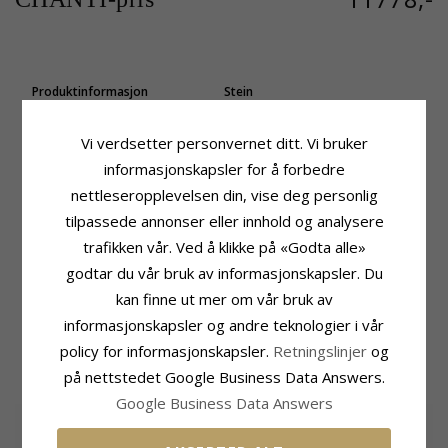
Produktinformasjon
Stein
Form:
15 mm
Antall:
10
Stein:
Diamant
Sliping:
Briljantslipt
Vi verdsetter personvernet ditt. Vi bruker
Øredobber:
Creol
Stein:
Diamant
informasjonskapsler for å forbedre
Edelmetall:
Diamantfarge:
Wesselton
14 Karat Gull Og Hvitt Gull
Diamantklarhet:
SI
nettleseropplevelsen din, vise deg personlig
Overflate:
Blank
Karat:
0,07
tilpassede annonser eller innhold og analysere
Størrelse
Leveringstid
trafikken vår. Ved å klikke på «Godta alle»
Diameter:
15,0 mm
Leveringstid:
Ca. 5-10 Hverdager
godtar du vår bruk av informasjonskapsler. Du
Bredde:
2,5 mm
kan finne ut mer om vår bruk av
Dybde:
1,4 mm
informasjonskapsler og andre teknologier i vår
policy for informasjonskapsler.
Retningslinjer
og
MEST POPULÆRE PRODUKTER I
KATEGORIEN
på nettstedet Google Business Data Answers.
Google Business Data Answers
SALE
35%