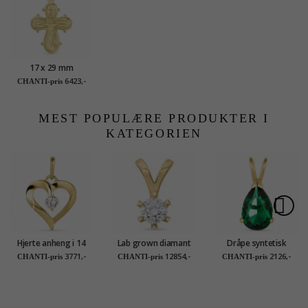
17 x 29 mm
dagmarkors i 14
6423,-
CHANTI-pris
karat gull - Amoré
MEST POPULÆRE PRODUKTER I
KATEGORIEN
Hjerte anheng i 14
Lab grown diamant
Dråpe syntetisk
karat gull - Gold
anheng i 9 karat gull
smaragd anheng i 14
3771,-
12854,-
2126,-
CHANTI-pris
CHANTI-pris
CHANTI-pris
Collection
1,0 ct
karat gull - Gold
Collection