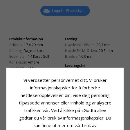
Legg til I Ønskeskyen
Produktinformasjon
Fatning
Adjektiv:
17 x 29 mm
Høyde Inkl. Øsken:
29,3 mm
Anheng:
Dagmarkors
Høyde Ekskl. Øsken:
20,5 mm
Edelmetall:
14 Karat Gull
Bredde:
16,9 mm
Kolleksjon:
Amoré
Leveringstid
Overflate:
Blank
Leveringstid:
Ca. 5-10 Hverdager
Vi verdsetter personvernet ditt. Vi bruker
Passer Til Gullkjede Med Bredde
Slange Maks:
3,2 mm
informasjonskapsler for å forbedre
Venezia Max:
3,2 mm
nettleseropplevelsen din, vise deg personlig
tilpassede annonser eller innhold og analysere
BESLEKTEDE PRODUKTER
trafikken vår. Ved å klikke på «Godta alle»
godtar du vår bruk av informasjonskapsler. Du
kan finne ut mer om vår bruk av