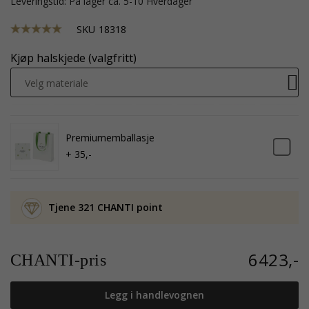
Leveringstid: På lager ca. 5-10 Hverdager
SKU
18318
Kjøp halskjede (valgfritt)
Velg materiale
Premiumemballasje
+ 35,-
Tjene 321 CHANTI point
6423,-
CHANTI-pris
Legg i handlevognen