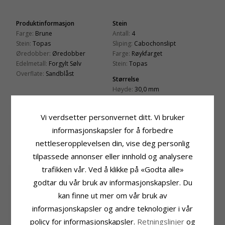
Produktinformasjon
Stein
Farge:
Brune
Antall:
4
Stein:
Topas
Sliping:
Cabochonslipt
Øredobber:
Øredobber
Farge:
Røykfarget
Edelmetall:
Forgylt Sølv
Stein:
Topas
Overflate:
Sandblåst
Størrelse
Høyde:
30,0 mm
Bredde:
9,0 mm
Leveringstid
Vi verdsetter personvernet ditt. Vi bruker
Leveringstid:
Ca. 5-10 Hverdager
informasjonskapsler for å forbedre
nettleseropplevelsen din, vise deg personlig
KUNDER KJØPER OGSÅ
tilpassede annonser eller innhold og analysere
trafikken vår. Ved å klikke på «Godta alle»
godtar du vår bruk av informasjonskapsler. Du
kan finne ut mer om vår bruk av
informasjonskapsler og andre teknologier i vår
policy for informasjonskapsler.
Retningslinjer
og