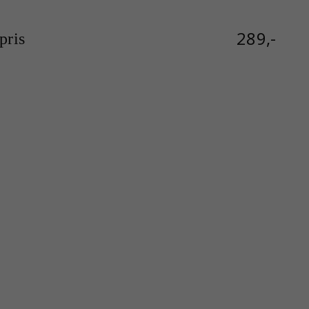
289,-
ris