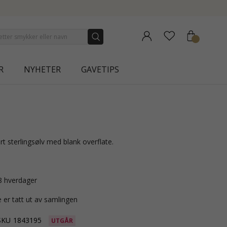
NEW COLLECTION | AURA
R
NYHETER
GAVETIPS
rt sterlingsølv med blank overflate.
-8 hverdager
 er tatt ut av samlingen
SKU
1843195
UTGÅR