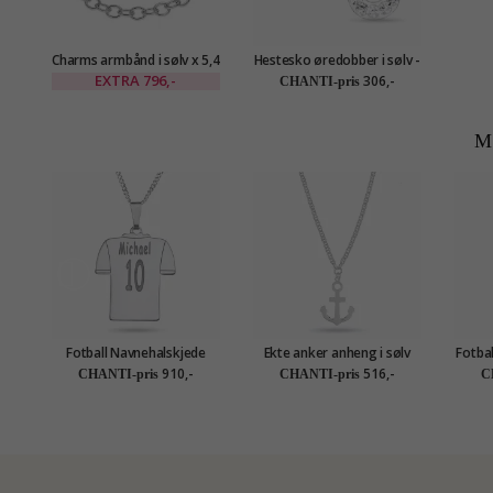
Charms armbånd i sølv x 5,4
Hestesko øredobber i sølv -
mm
Little Ones
EXTRA
796,-
306,-
CHANTI-pris
M
Fotball Navnehalskjede
Ekte anker anheng i sølv
Fotbal
med anheng i sølv - My
910,-
516,-
CHANTI-pris
CHANTI-pris
C
Letter