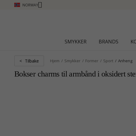
NORWAY
CHANTI CLUB - TJEN POENG SE MER - KLIKK HER
SMYKKER
BRANDS
K
Tilbake
<
Hjem
Smykker
Former
Sport
Anheng
Bokser charms til armbånd i oksidert ste