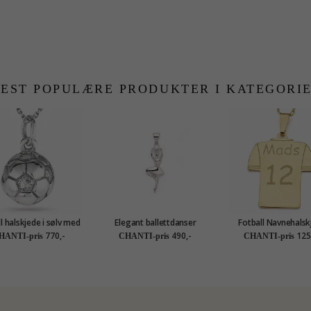
EST POPULÆRE PRODUKTER I KATEGORI
l halskjede i sølv med
Elegant ballettdanser
Fotball Navnehalsk
anheng i sølv
anheng i sølv
med anheng i forgylt 
770,-
490,-
125
HANTI-pris
CHANTI-pris
CHANTI-pris
My Letter