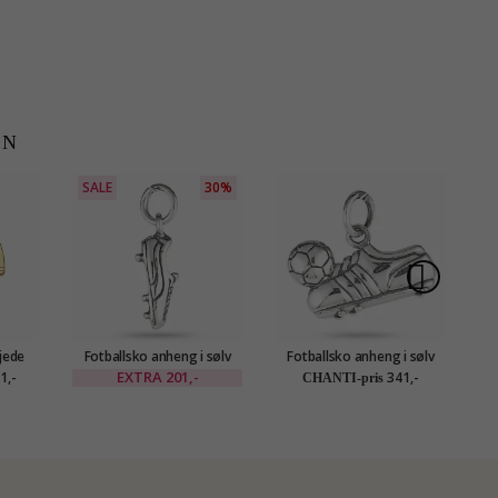
EN
SALE
30%
jede
Fotballsko anheng i sølv
Fotballsko anheng i sølv
Hes
sølv -
EXTRA
201,-
1,-
341,-
CHANTI-pris