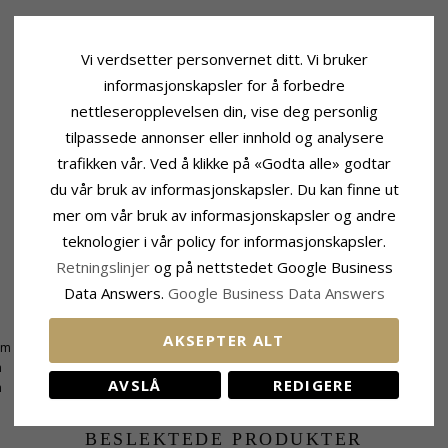
Vi verdsetter personvernet ditt. Vi bruker
informasjonskapsler for å forbedre
nettleseropplevelsen din, vise deg personlig
tilpassede annonser eller innhold og analysere
trafikken vår. Ved å klikke på «Godta alle» godtar
du vår bruk av informasjonskapsler. Du kan finne ut
mer om vår bruk av informasjonskapsler og andre
teknologier i vår policy for informasjonskapsler.
Retningslinjer
og på nettstedet Google Business
Data Answers.
Google Business Data Answers
Leveringstid
AKSEPTER ALT
mm
Leveringstid:
Ca. 5-10 Hverdager
m
AVSLÅ
REDIGERE
m
BESLEKTEDE PRODUKTER