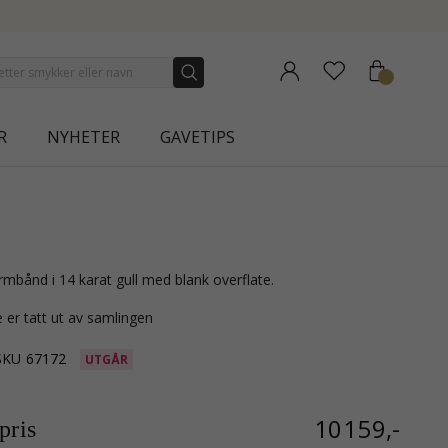
NEW COLLECTION | AURA
R
NYHETER
GAVETIPS
mbånd i 14 karat gull med blank overflate.
 er tatt ut av samlingen
SKU
67172
UTGÅR
10159,-
ris