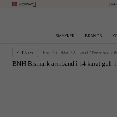
NORWAY
HANTI CLUB - TJEN POENG SE MER - KLIKK HER
SMYKKER
BRANDS
K
Tilbake
<
Hjem
Smykker
Armbånd
Kjedetyper
B
BNH Bismark armbånd i 14 karat gull 