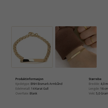
Produktinformasjon
Størrelse
Kjedetype:
BNH Bismark Armbånd
Bredde:
4,0 
Edelmetall:
14 Karat Gull
Lengde:
16 c
Overflate:
Blank
Vekt:
5,0 Gra