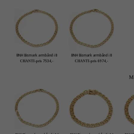
BNH Bismark armbånd i 8
BNH Bismark armbånd i 8
karat 18,5 cm x 3,5 mm
karat 21,0 cm x 3,5 mm
7534,-
6974,-
CHANTI-pris
CHANTI-pris
M