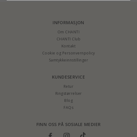
INFORMASJON
Om CHANTI
CHANTI Club
Kontakt
Cookie og Personvernpolicy
Samtykkeinnstillinger
KUNDESERVICE
Retur
Ringstørrelser
Blog
FAQs
FINN OSS PÅ SOSIALE MEDIER