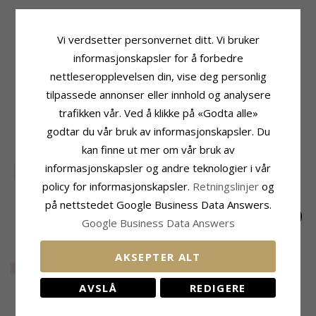
Produktinformasjon
Størrelse
Adjektiv:
Billiige
Høyde:
12,7 mm
Vi verdsetter personvernet ditt. Vi bruker
Form:
Stjerne
Bredde:
10,0 mm
informasjonskapsler for å forbedre
Øredobber:
Øredobber
Leveringstid
nettleseropplevelsen din, vise deg personlig
Edelmetall:
Sølv
Leveringstid:
Ca. 5-10 Hverdager
Overflate:
Stålbørstet
tilpassede annonser eller innhold og analysere
trafikken vår. Ved å klikke på «Godta alle»
MEST POPULÆRE PRODUKTER I
godtar du vår bruk av informasjonskapsler. Du
KATEGORIEN
kan finne ut mer om vår bruk av
informasjonskapsler og andre teknologier i vår
LIMITED
50%
policy for informasjonskapsler.
Retningslinjer
og
på nettstedet Google Business Data Answers.
Google Business Data Answers
Lange stjerne
Stjerne multifargede
Lange stjerne
AKSEPTER ALT
kjedeøreringer i
ørestikker i 9 karat
kjedeøreringer i sølv
LIMITED
228,-
3474,-
411,-
CHANTI-pris
CHANTI-pris
forgylt messing -
gull med zirkon -
AVSLÅ
REDIGERE
Eliné
Gold Collection