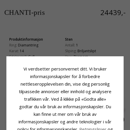
24439,-
CHANTI-pris
Produktinformasjon
Sten
Ring:
Diamantring
Antall:
1
Karat:
14
Sliping:
Briljantslipt
Edelmetall:
Gull
Sten:
Diamant
Overflate:
Blank
Diamantfarge:
Wesselton
Vi verdsetter personvernet ditt. Vi bruker
Diamantklarhet:
SI
Karat:
1 X 0,10
informasjonskapsler for å forbedre
nettleseropplevelsen din, vise deg personlig
BESLEKTEDE PRODUKTER
tilpassede annonser eller innhold og analysere
trafikken vår. Ved å klikke på «Godta alle»
godtar du vår bruk av informasjonskapsler. Du
kan finne ut mer om vår bruk av
informasjonskapsler og andre teknologier i vår
policy for informasjonskapsler.
Retningslinjer
og