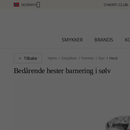
NORWAY
N POENG SE MER - KLIKK HER
SMYKKER
BRANDS
K
Tilbake
<
Hjem
Smykker
Former
Dyr
Hest
Bedårende hester barnering i sølv