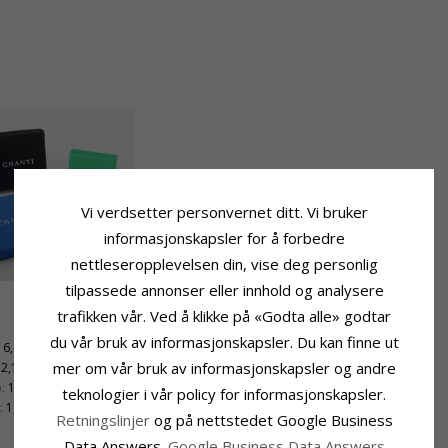
Vi verdsetter personvernet ditt. Vi bruker
informasjonskapsler for å forbedre
nettleseropplevelsen din, vise deg personlig
tilpassede annonser eller innhold og analysere
trafikken vår. Ved å klikke på «Godta alle» godtar
du vår bruk av informasjonskapsler. Du kan finne ut
6,4 mm
mer om vår bruk av informasjonskapsler og andre
2,1 mm
:
1,6 mm
teknologier i vår policy for informasjonskapsler.
:
1,2 mm
Retningslinjer
og på nettstedet Google Business
Data Answers.
Google Business Data Answers