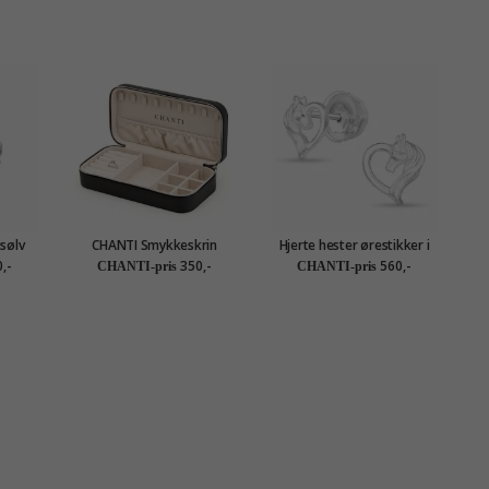
 sølv
CHANTI Smykkeskrin
Hjerte hester ørestikker i
smykkeskrin i kunstskinn
sølv - Little Ones
,-
350,-
560,-
CHANTI-pris
CHANTI-pris