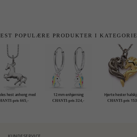
EST POPULÆRE PRODUKTER I KATEGORI
ples hest anheng med
12 mm enhjørning
Hjerte hester halskj
kjede i sølv
barneøredobb i sølv - Little
forgylt sølv med an
665,-
324,-
153
HANTI-pris
CHANTI-pris
CHANTI-pris
Ones
sølv og forgylt s
KUNDESERVICE