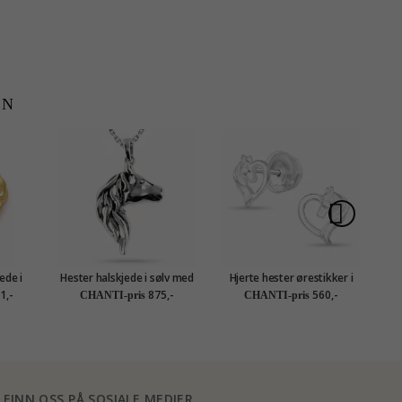
EN
ede i
Hester halskjede i sølv med
Hjerte hester ørestikker i
J
heng i
anheng i sølv
sølv - Little Ones
1,-
875,-
560,-
CHANTI-pris
CHANTI-pris
ølv
FINN OSS PÅ SOSIALE MEDIER