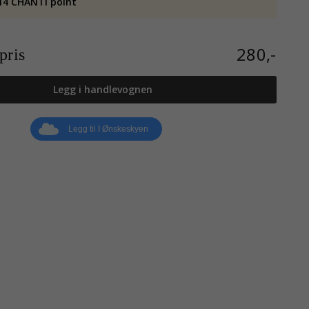
14 CHANTI point
280,-
ris
Legg i handlevognen
Legg til I Ønskeskyen