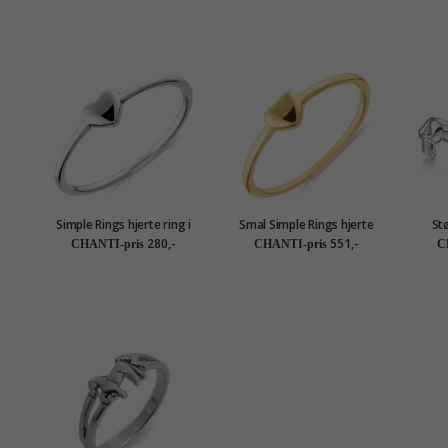
Simple Rings hjerte ring i
Smal Simple Rings hjerte
St
sølv
ring i forgylt sølv
280,-
551,-
CHANTI-pris
CHANTI-pris
C