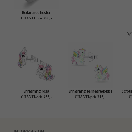
Bedårende hester
barnering i sølv
280,-
CHANTI-pris
M
Enhjørning rosa
Enhjørning barneøredobb i
Scrou
barneøredobb i sølv - Little
sølv - Little Ones
455,-
315,-
CHANTI-pris
CHANTI-pris
C
Ones
INFORMASJON