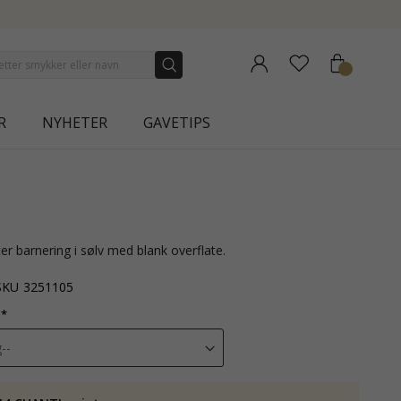
ECTION | AURA
R
NYHETER
GAVETIPS
er barnering i sølv med blank overflate.
SKU
3251105