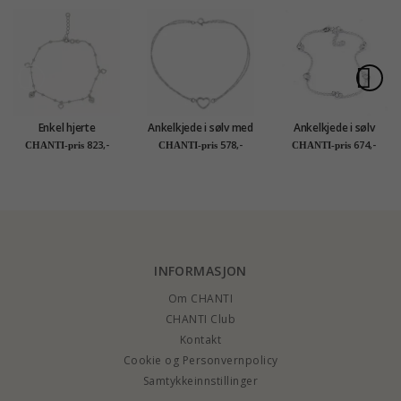
Enkel hjerte
Ankelkjede i sølv med
Ankelkjede i sølv
ankelkjede i sølv
hjerteanheng i sølv
823,-
578,-
674,-
CHANTI-pris
CHANTI-pris
CHANTI-pris
INFORMASJON
Om CHANTI
CHANTI Club
Kontakt
Cookie og Personvernpolicy
Samtykkeinnstillinger