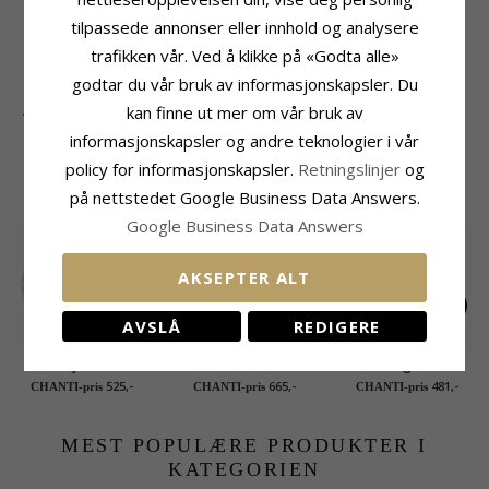
tilpassede annonser eller innhold og analysere
trafikken vår. Ved å klikke på «Godta alle»
godtar du vår bruk av informasjonskapsler. Du
kan finne ut mer om vår bruk av
Ankelkjede i forgylt
Ankelkjede i forgylt
sølv 24 plus 3 cm x
sølv 24 plus 3 cm x
569,-
700,-
CHANTI-pris
CHANTI-pris
informasjonskapsler og andre teknologier i vår
0,9 mm
3,0 mm
policy for informasjonskapsler.
Retningslinjer
og
KUNDER KJØPER OGSÅ
på nettstedet Google Business Data Answers.
Google Business Data Answers
AKSEPTER ALT
AVSLÅ
REDIGERE
Ankelkjede i sølv
Flettet armbånd i sølv
Tåring i sølv
x 3,6 mm
525,-
665,-
481,-
CHANTI-pris
CHANTI-pris
CHANTI-pris
MEST POPULÆRE PRODUKTER I
KATEGORIEN