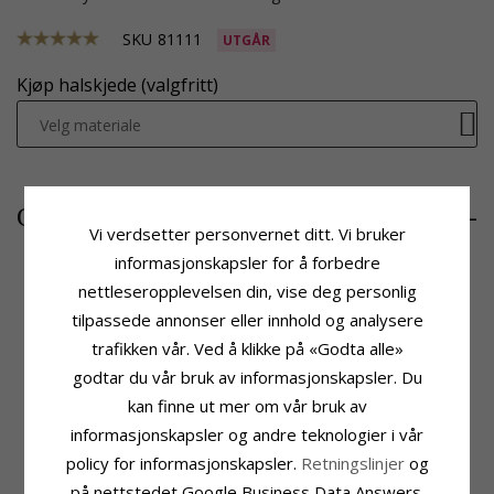
SKU
81111
UTGÅR
Kjøp halskjede (valgfritt)
Velg materiale
289,-
CHANTI-pris
Vi verdsetter personvernet ditt. Vi bruker
informasjonskapsler for å forbedre
nettleseropplevelsen din, vise deg personlig
tilpassede annonser eller innhold og analysere
Produktinformasjon
Stein
Anheng:
Anheng
Antall:
1
trafikken vår. Ved å klikke på «Godta alle»
Edelmetall:
Sølv
Sliping:
Fasettslipt
godtar du vår bruk av informasjonskapsler. Du
Overflate:
Blank
Farge:
Hvit
kan finne ut mer om vår bruk av
Stein:
Zirkon
informasjonskapsler og andre teknologier i vår
Fatning
Leveringstid
policy for informasjonskapsler.
Retningslinjer
og
Høyde:
18,1 mm
Leveringstid:
Ca. 5-10 Hverdager
Bredde:
18,4 mm
på nettstedet Google Business Data Answers.