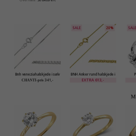
SALE
20%
SAL
Bnh veneziahalskjede i sølv
BNH Anker rund halskjede i
P
45 cm x 0,8 mm
forgylt sølv 70 cm x 1,1 mm
EXTRA
613,-
341,-
CHANTI-pris
M