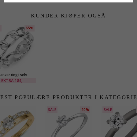
KUNDER KJØPER OGSÅ
E
65%
anzer ring i sølv
EXTRA
184,-
EST POPULÆRE PRODUKTER I KATEGORI
SALE
20%
SALE