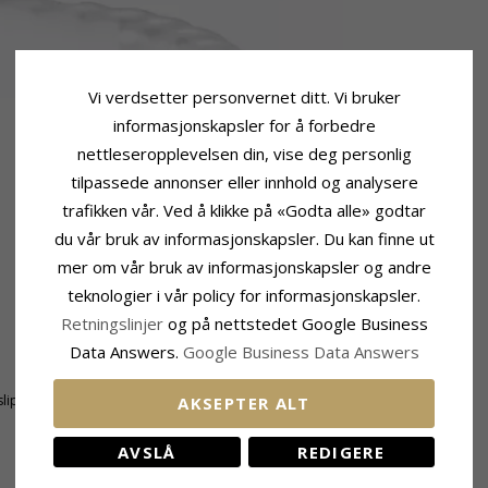
Vi verdsetter personvernet ditt. Vi bruker
informasjonskapsler for å forbedre
nettleseropplevelsen din, vise deg personlig
tilpassede annonser eller innhold og analysere
trafikken vår. Ved å klikke på «Godta alle» godtar
du vår bruk av informasjonskapsler. Du kan finne ut
mer om vår bruk av informasjonskapsler og andre
teknologier i vår policy for informasjonskapsler.
Retningslinjer
og på nettstedet Google Business
Data Answers.
Google Business Data Answers
Ringskinne
Bredde Topp:
1,5 mm
lipt
Bredde Bunn:
1,6 mm
AKSEPTER ALT
Tykkelse Topp:
1,4 mm
Tykkelse Bunn:
1,0 mm
AVSLÅ
REDIGERE