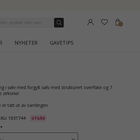
ECTION | AURA
R
NYHETER
GAVETIPS
e zirkoner.
 er tatt ut av samlingen
SKU
1031744
UTGÅR