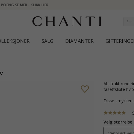
NEW COLL
OLLEKSJONER
SALG
DIAMANTER
GIFTERINGE
lv
abstrakt rund ring i sølv med forgylt sølv med strukturert overflate og 7
fasettslipte hvit
Disse smykkene
Velg størrelse