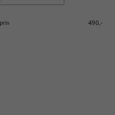
490,-
ris