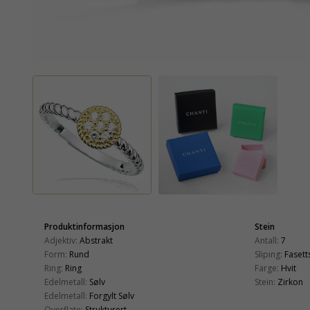
Produktinformasjon
Stein
Adjektiv:
Abstrakt
Antall:
7
Form:
Rund
Sliping:
Fasetts
Ring:
Ring
Farge:
Hvit
Edelmetall:
Sølv
Stein:
Zirkon
Edelmetall:
Forgylt Sølv
Overflate:
Strukturert