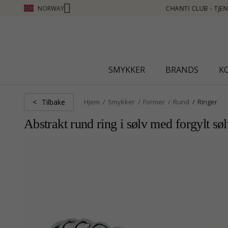
NORWAY
N POENG SE MER - KLIKK HER
SMYKKER
BRANDS
K
Tilbake
<
Hjem
Smykker
Former
Rund
Ringer
Abstrakt rund ring i sølv med forgylt sø