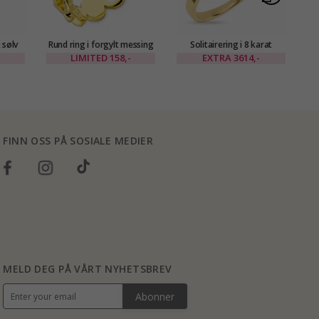
 sølv
Rund ring i forgylt messing
Solitairering i 8 karat
S
- Eliné
LIMITED
158,-
EXTRA
3614,-
FINN OSS PÅ SOSIALE MEDIER
MELD DEG PÅ VÅRT NYHETSBREV
Abonner