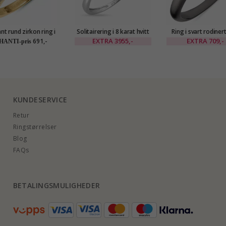
nt rund zirkon ring i
Solitairering i 8 karat hvitt
Ring i svart rodinert
forgylt sølv
EXTRA
3955,-
EXTRA
709,-
691,-
HANTI-pris
KUNDESERVICE
Retur
Ringstørrelser
Blog
FAQs
BETALINGSMULIGHEDER