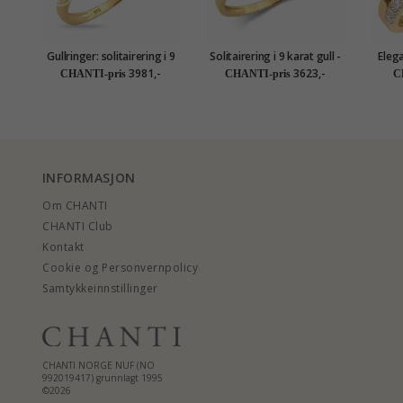
Gullringer: solitairering i 9
Solitairering i 9 karat gull -
Elega
karat gull - Gold Collection
Gold Collection
3981,-
3623,-
CHANTI-pris
CHANTI-pris
C
INFORMASJON
Om CHANTI
CHANTI Club
Kontakt
Cookie og Personvernpolicy
Samtykkeinnstillinger
CHANTI NORGE NUF (NO
992019417) grunnlagt 1995
©2026