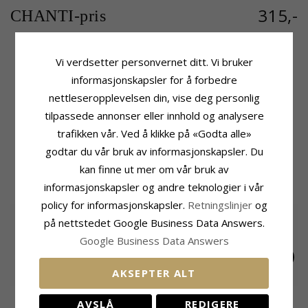
315,-
CHANTI-pris
Vi verdsetter personvernet ditt. Vi bruker
informasjonskapsler for å forbedre
Produktinformasjon
Leveringstid
Merke:
Aagaard
Leveringstid:
Ca. 5-10 Hverdager
nettleseropplevelsen din, vise deg personlig
Type:
Kulehalskjede
tilpassede annonser eller innhold og analysere
Edelmetall:
Rodinert Sølv
trafikken vår. Ved å klikke på «Godta alle»
Overflate:
Blank
godtar du vår bruk av informasjonskapsler. Du
kan finne ut mer om vår bruk av
MEST POPULÆRE PRODUKTER I
KATEGORIEN
informasjonskapsler og andre teknologier i vår
policy for informasjonskapsler.
Retningslinjer
og
på nettstedet Google Business Data Answers.
Google Business Data Answers
AKSEPTER ALT
Evig kjærlighet
Evig kjærlighet
Aagaard kors
AVSLÅ
REDIGERE
Aagaard halskjede
Aagaard zirkon
halskjede med
849,-
621,-
613,-