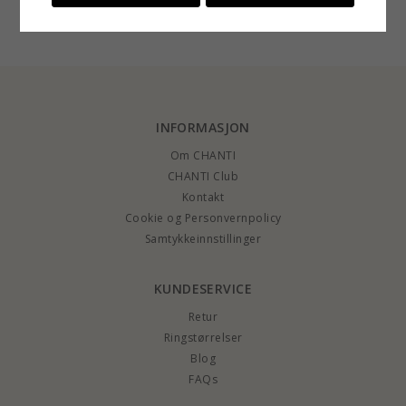
CHANTI-pris
CHANTI-pris
CHANTI-pris
med anheng i forgylt
halskjede med
anheng i forgylt sølv
sølv
anheng i sølv hvit
zirkon
INFORMASJON
Om CHANTI
CHANTI Club
Kontakt
Cookie og Personvernpolicy
Samtykkeinnstillinger
KUNDESERVICE
Retur
Ringstørrelser
Blog
FAQs