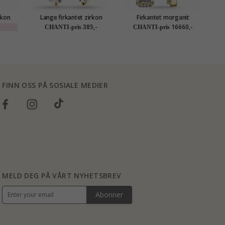
rkon
Lange firkantet zirkon
Firkantet morganit
 sølv
øredobber i forgylt sølv
diamantøredobb i 14 karat
385,-
16660,-
CHANTI-pris
CHANTI-pris
gull med morganit og
diamant
FINN OSS PÅ SOSIALE MEDIER
MELD DEG PÅ VÅRT NYHETSBREV
Abonner