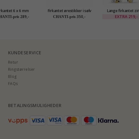
irkantet 6 x 6 mm
Firkantet ørestikker i sølv
Lange firkantet zi
øredobber i sølv
øredobber i forgylt
EXTRA
219,-
289,-
350,-
HANTI-pris
CHANTI-pris
KUNDESERVICE
Retur
Ringstørrelser
Blog
FAQs
BETALINGSMULIGHEDER