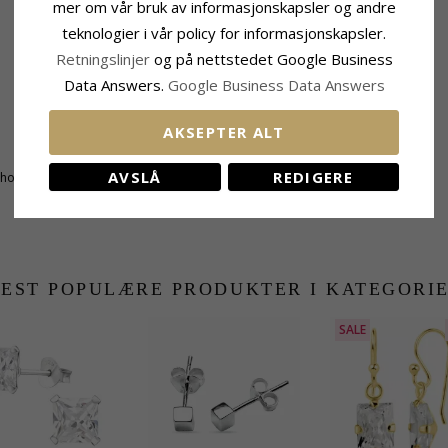
mer om vår bruk av informasjonskapsler og andre
teknologier i vår policy for informasjonskapsler.
Retningslinjer
og på nettstedet Google Business
Data Answers.
Google Business Data Answers
AKSEPTER ALT
Størrelse
Høyde:
8,0 mm
AVSLÅ
REDIGERE
honslipt
Bredde:
8,0 mm
EST POPULÆRE PRODUKTER I KATEGORI
SALE