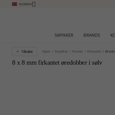
NORWAY
CHANTI CLUB - TJEN POENG SE MER - KLIKK H
SMYKKER
BRANDS
K
Tilbake
<
Hjem
Smykker
Former
Firkantet
Øredo
8 x 8 mm firkantet øredobber i sølv