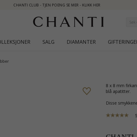
ER
OLLEKSJONER
SALG
DIAMANTER
GIFTERINGE
bber
8 x 8 mm firkantet øredobber i sølv med blank overflate og 2 cabochonslipte
blå apatitter.
Disse smykkene