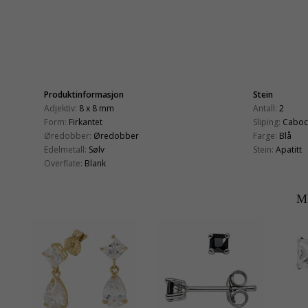
Produktinformasjon
Stein
Adjektiv:
8 x 8 mm
Antall:
2
Form:
Firkantet
Sliping:
Caboc
Øredobber:
Øredobber
Farge:
Blå
Edelmetall:
Sølv
Stein:
Apatitt
Overflate:
Blank
M