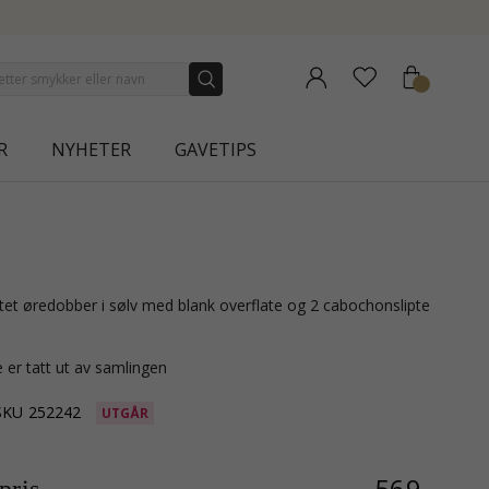
NEW COLLECTION | AURA
R
NYHETER
GAVETIPS
 er tatt ut av samlingen
SKU
252242
UTGÅR
569,-