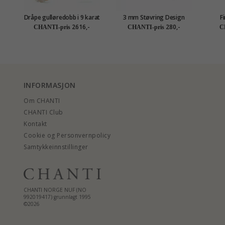
Dråpe gulløredobb i 9 karat
3 mm Støvring Design
F
gull med zirkon - Gold
øredobber i sølv svart
2616,-
280,-
CHANTI-pris
CHANTI-pris
C
Collection
zirkon
INFORMASJON
Om CHANTI
CHANTI Club
Kontakt
Cookie og Personvernpolicy
Samtykkeinnstillinger
CHANTI NORGE NUF (NO
992019417) grunnlagt 1995
©2026