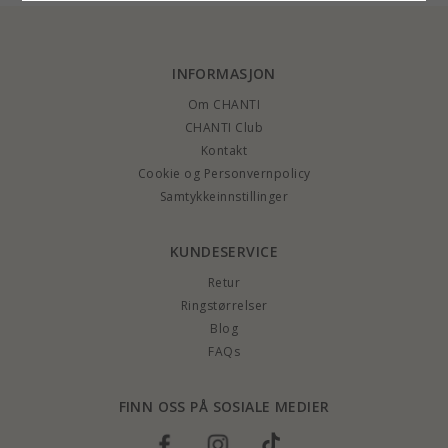
INFORMASJON
Om CHANTI
CHANTI Club
Kontakt
Cookie og Personvernpolicy
Samtykkeinnstillinger
KUNDESERVICE
Retur
Ringstørrelser
Blog
FAQs
FINN OSS PÅ SOSIALE MEDIER