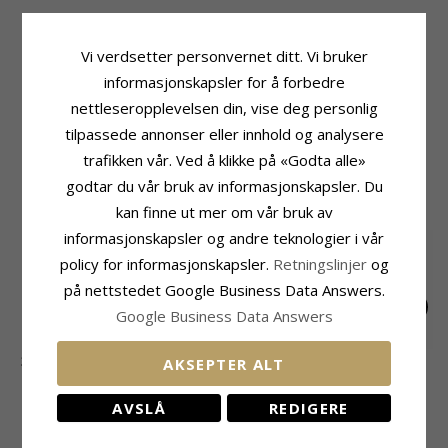
Produktinformasjon
Størrelse
Merke:
Aagaard
Bredde:
2,0 mm
Vi verdsetter personvernet ditt. Vi bruker
Adjektiv:
40 mm
Diameter:
40,0 mm
informasjonskapsler for å forbedre
Type:
Creol
Leveringstid
nettleseropplevelsen din, vise deg personlig
Edelmetall:
14 Karat Gull
Leveringstid:
Ca. 5-10 Hverdager
Overflate:
Blank
tilpassede annonser eller innhold og analysere
trafikken vår. Ved å klikke på «Godta alle»
MEST POPULÆRE PRODUKTER I
godtar du vår bruk av informasjonskapsler. Du
KATEGORIEN
kan finne ut mer om vår bruk av
informasjonskapsler og andre teknologier i vår
policy for informasjonskapsler.
Retningslinjer
og
på nettstedet Google Business Data Answers.
Google Business Data Answers
3 mm Aagaard kule
Aagaard note
Evig kjærlighet
AKSEPTER ALT
øredobber i 9 karat
øredobber i sølv
Aagaard øredobber i
1155,-
210,-
989,-
CHANTI-pris
CHANTI-pris
CHANTI-pris
gull
forgylt sølv hvit
AVSLÅ
REDIGERE
zirkon