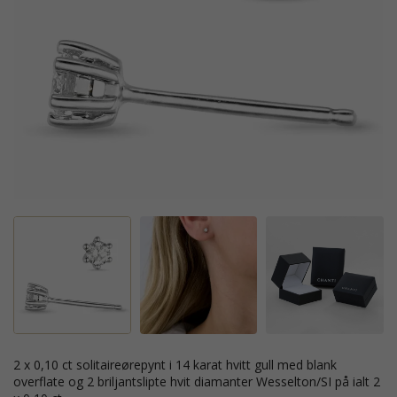
2 x 0,10 ct solitaireørepynt i 14 karat hvitt gull med blank
overflate og 2 briljantslipte hvit diamanter Wesselton/SI på ialt 2