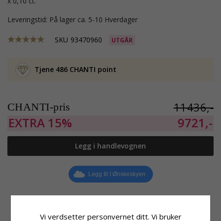
x 0,10 ct.
Leveringstid: På lager ca. 5-10 Hverdager
SKU
93470960
UTGÅR
Tjene 486 CHANTI point
11436,-
CHANTI-pris
EXTRA
15%
9721,-
Legg i handlevognen
Legg til I Ønskeskyen
Vi verdsetter personvernet ditt. Vi bruker