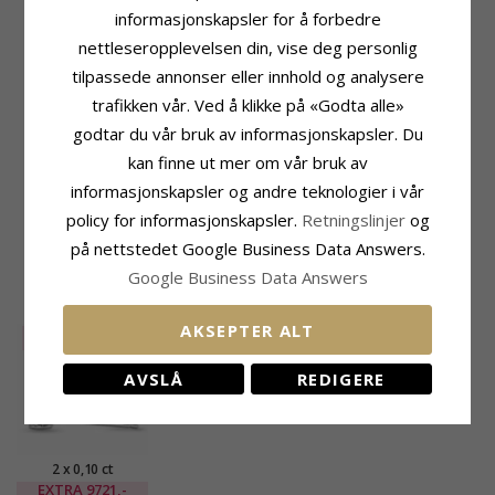
Produktinformasjon
Stein
informasjonskapsler for å forbedre
Adjektiv:
2 X 0,10 Ct
Antall:
2
nettleseropplevelsen din, vise deg personlig
Øredobber:
Solitaireørepynt
Sliping:
Briljantslipt
Edelmetall:
14 Karat Hvitt Gull
Farge:
Hvit
tilpassede annonser eller innhold og analysere
Overflate:
Blank
Stein:
Diamant
trafikken vår. Ved å klikke på «Godta alle»
Diamantfarge:
Wesselton
godtar du vår bruk av informasjonskapsler. Du
Diamantklarhet:
SI
Karat:
2 X 0,10
kan finne ut mer om vår bruk av
informasjonskapsler og andre teknologier i vår
Størrelse
Leveringstid
Diameter:
4,3 mm
Leveringstid:
Ca. 5-10 Hverdager
policy for informasjonskapsler.
Retningslinjer
og
Dybde:
3,5 mm
på nettstedet Google Business Data Answers.
Google Business Data Answers
NYLIG VISTE PRODUKTER
AKSEPTER ALT
SALE
15%
AVSLÅ
REDIGERE
2 x 0,10 ct
solitaireørepynt i 14
EXTRA
9721,-