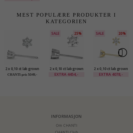
karat hvitt gull med
diamant
MEST POPULÆRE PRODUKTER I
KATEGORIEN
SALE
25%
SALE
20%
2 x 0,10 ct lab grown
2 x 0,10 ct lab grown
2 x 0,10 ct lab grown
diamant
diamant
diamant
EXTRA
4454,-
EXTRA
4078,-
5049,-
CHANTI-pris
solitaireørepynt i 9
solitaireørepynt i 9
solitaireørepynt i 9
karat hvitt gull med
karat hvitt gull med
karat gull med lab
lab grown diamant
lab grown diamant
grown diamant
INFORMASJON
Om CHANTI
CHANTI Club