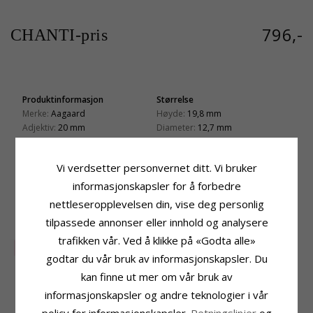
796,-
CHANTI-pris
Produktinformasjon
Størrelse
Merke:
Aagaard
Høyde:
19,8 mm
Adjektiv:
20 mm
Diameter:
12,7 mm
Form:
Livets Tre
Leveringstid
Type:
Anheng Med Halskjede
Leveringstid:
Ca. 5-10 Hverdager
Vi verdsetter personvernet ditt. Vi bruker
Edelmetall:
Sølv
Overflate:
Blank
informasjonskapsler for å forbedre
nettleseropplevelsen din, vise deg personlig
KUNDER KJØPER OGSÅ
tilpassede annonser eller innhold og analysere
trafikken vår. Ved å klikke på «Godta alle»
SALE
20%
SALE
60%
godtar du vår bruk av informasjonskapsler. Du
kan finne ut mer om vår bruk av
informasjonskapsler og andre teknologier i vår