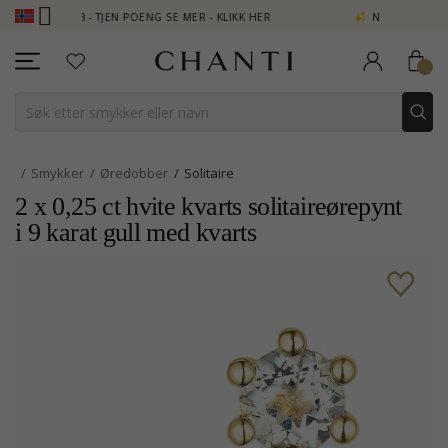
UB - TJEN POENG SE MER - KLIKK HER
NEW COLLECTION | AURA
Smykker
Øredobber
Solitaire
2 x 0,25 ct hvite kvarts solitaireørepynt
i 9 karat gull med kvarts