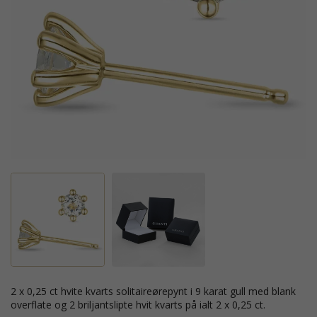
2 x 0,25 ct hvite kvarts solitaireørepynt i 9 karat gull med blank
overflate og 2 briljantslipte hvit kvarts på ialt 2 x 0,25 ct.