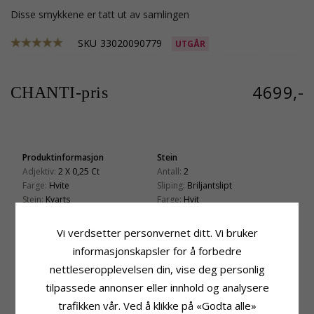
Disse smykkene er tatt ut av samlingen
SKU
33020090779
UTGÅR
4699,-
CHANTI-pris
Produktinformasjon
Stein
Adjektiv:
2 X 0,25 Ct
Antall:
2
Farge:
Hvite
Sliping:
Briljantslipt
Stein:
Kvarts
Farge:
Hvit
Øredobber:
Solitaireørepynt
Stein:
Kvarts
Edelmetall:
9 Karat Gull
Karat:
2 X 0,25
Vi verdsetter personvernet ditt. Vi bruker
Overflate:
Blank
Størrelse
informasjonskapsler for å forbedre
Fatning:
6 Runde Fatninger
Diameter:
5,0 mm
nettleseropplevelsen din, vise deg personlig
Dybde:
4,4 mm
tilpassede annonser eller innhold og analysere
Leveringstid
trafikken vår. Ved å klikke på «Godta alle»
Leveringstid:
Ca. 5-10 Hverdager