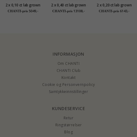
2 x 0,10 ct lab grown
2 x 0,40 ct lab grown
2 x 0,20 ct lab grown
diamant
diamant ørestikker i
diamant
5049,-
13108,-
6143,-
CHANTI-pris
CHANTI-pris
CHANTI-pris
solitaireørepynt i 9
14 karat hvitt gull
solitaireørepynt i 9
karat hvitt gull med
med lab grown
karat hvitt gull med
lab grown diamant
diamant
lab grown diamant
INFORMASJON
Om CHANTI
CHANTI Club
Kontakt
Cookie og Personvernpolicy
Samtykkeinnstillinger
KUNDESERVICE
Retur
Ringstørrelser
Blog