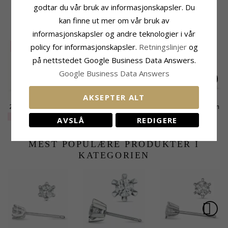
godtar du vår bruk av informasjonskapsler. Du
kan finne ut mer om vår bruk av
BESLEKTEDE PRODUKTER
informasjonskapsler og andre teknologier i vår
policy for informasjonskapsler.
Retningslinjer
og
SALE
20%
på nettstedet Google Business Data Answers.
Google Business Data Answers
AKSEPTER ALT
2 x 0,20 ct lab grown
2 x 0,40 ct lab grown
2 x 0,20 ct lab grown
diamant
diamant
diamant
EXTRA
5049,-
9468,-
6729,-
CHANTI-pris
CHANTI-pris
AVSLÅ
REDIGERE
solitaireørepynt i 9
solitaireørepynt i 9
solitaireørepynt i 9
karat gull med lab
karat gull med lab
karat gull med lab
grown diamant
grown diamant
grown diamant
MEST POPULÆRE PRODUKTER I
KATEGORIEN