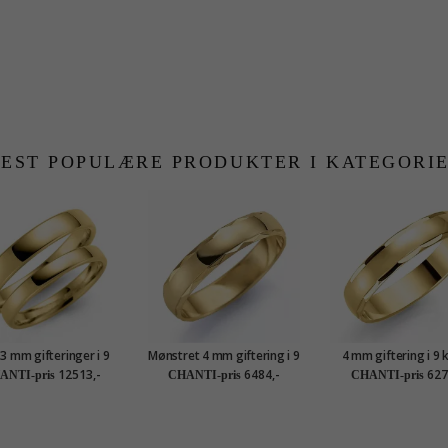
EST POPULÆRE PRODUKTER I KATEGORI
 3 mm gifteringer i 9
Mønstret 4 mm giftering i 9
4 mm giftering i 9 
karat gull - par
karat gull
gull
12513,-
6484,-
627
ANTI-pris
CHANTI-pris
CHANTI-pris