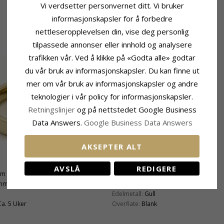
Vi verdsetter personvernet ditt. Vi bruker
informasjonskapsler for å forbedre
nettleseropplevelsen din, vise deg personlig
tilpassede annonser eller innhold og analysere
trafikken vår. Ved å klikke på «Godta alle» godtar
du vår bruk av informasjonskapsler. Du kan finne ut
mer om vår bruk av informasjonskapsler og andre
teknologier i vår policy for informasjonskapsler.
Retningslinjer
og på nettstedet Google Business
Data Answers.
Google Business Data Answers
AKSEPTER ALT
Produktinformasjon
AVSLÅ
REDIGERE
mm
Ringtype:
Damering
 mm
Karat:
14
Edelmetall:
Gull
Ca. 5 Uker
Overflate:
Blank