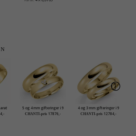
EN
karat
5 og 4 mm gifteringer i 9
4 og 3 mm gifteringer i 9
5 
karat gull 0,03 ct - par
karat gull - par
4,-
17876,-
12784,-
CHANTI-pris
CHANTI-pris