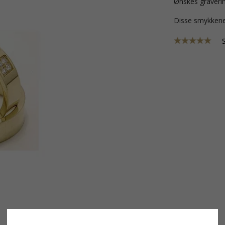
Ønskes graverin
Disse smykkene