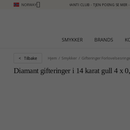
NORWAY
NG SE MER - KLIKK HER
SMYKKER
BRANDS
K
Tilbake
<
Hjem
Smykker
Gifteringer Forlovelsesring
Diamant gifteringer i 14 karat gull 4 x 0