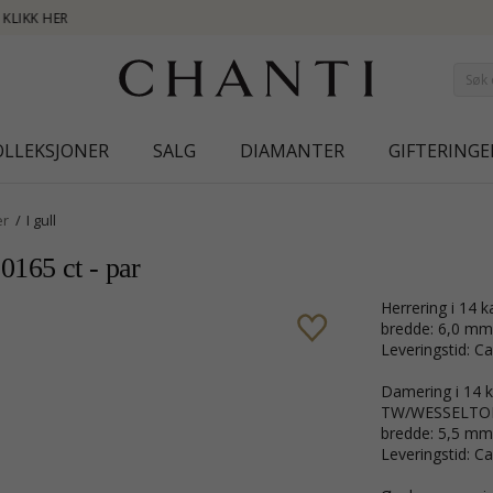
NEW COLLECTIO
OLLEKSJONER
SALG
DIAMANTER
GIFTERINGE
er
I gull
,0165 ct - par
Herrering i 14 k
bredde: 6,0 mm
Leveringstid: Ca
Damering i 14 ka
TW/WESSELTON/V
bredde: 5,5 mm
Leveringstid: Ca