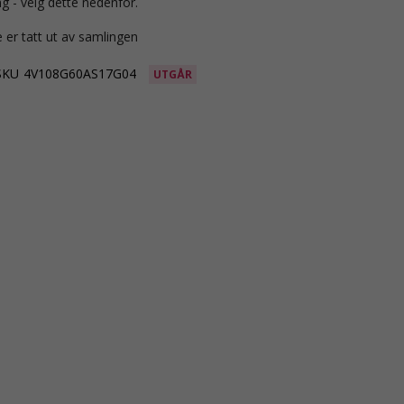
g - velg dette nedenfor.
 er tatt ut av samlingen
SKU
4V108G60AS17G04
UTGÅR