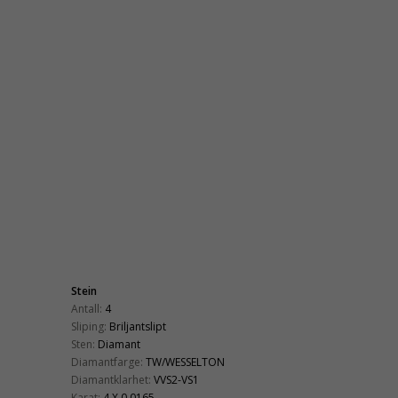
Stein
Antall:
4
Sliping:
Briljantslipt
Sten:
Diamant
Diamantfarge:
TW/WESSELTON
Diamantklarhet:
VVS2-VS1
Karat:
4 X 0,0165