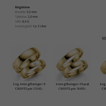
Ringskinne
Bredde:
5,5 mm
Tykkelse:
2,0 mm
Vekt:
8,4 G
Leveringstid:
Ca. 5 Uker
M
5 og 4 mm gifteringer i 9
4 mm gifteringer i 9 karat
4 og
karat gull 0,03 ct - par
gull - par
21543,-
16459,-
CHANTI-pris
CHANTI-pris
CH