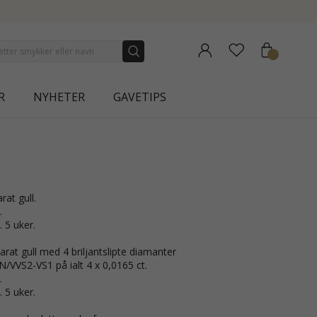
N | AURA
R
NYHETER
GAVETIPS
arat gull.
.
. 5 uker.
rat gull med 4 briljantslipte diamanter
VS2-VS1 på ialt 4 x 0,0165 ct.
.
. 5 uker.