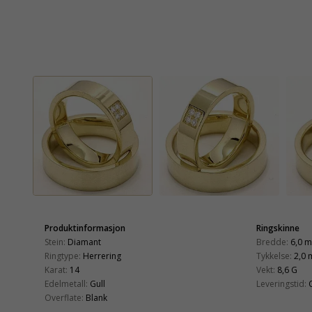
Produktinformasjon
Ringskinne
Stein:
Diamant
Bredde:
6,0 
Ringtype:
Herrering
Tykkelse:
2,0
Karat:
14
Vekt:
8,6 G
Edelmetall:
Gull
Leveringstid:
Overflate:
Blank